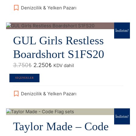
birden
Denizcilik & Yelken Pazarı
fazla
varyasyonu
var.
Seçenekler
İndirim!
GUL Girls Restless
ürün
sayfasından
seçilebilir
Boardshort S1FS20
Orijinal
Şu
3.750
₺
2.250
₺
KDV dahil
fiyat:
andaki
3.750₺.
fiyat:
Bu
SEÇENEKLER
2.250₺.
ürünün
birden
Denizcilik & Yelken Pazarı
fazla
varyasyonu
var.
Seçenekler
İndirim!
Taylor Made – Code
ürün
sayfasından