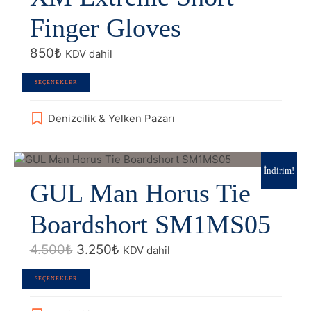
Finger Gloves
850
₺
KDV dahil
Bu
SEÇENEKLER
ürünün
birden
Denizcilik & Yelken Pazarı
fazla
varyasyonu
var.
Seçenekler
İndirim!
GUL Man Horus Tie
ürün
sayfasından
seçilebilir
Boardshort SM1MS05
Orijinal
Şu
4.500
₺
3.250
₺
KDV dahil
fiyat:
andaki
4.500₺.
fiyat:
Bu
SEÇENEKLER
3.250₺.
ürünün
birden