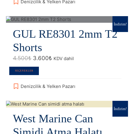
Denizcilik & Yelken Pazarı
fazla
varyasyonu
var.
Seçenekler
İndirim!
GUL RE8301 2mm T2
ürün
sayfasından
seçilebilir
Shorts
Orijinal
Şu
4.500
₺
3.600
₺
KDV dahil
fiyat:
andaki
4.500₺.
fiyat:
Bu
SEÇENEKLER
3.600₺.
ürünün
birden
Denizcilik & Yelken Pazarı
fazla
varyasyonu
var.
Seçenekler
İndirim!
West Marine Can
ürün
sayfasından
seçilebilir
Simidi Atma Halatı