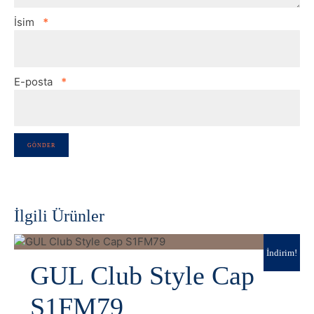
İsim
*
E-posta
*
İlgili Ürünler
İndirim!
GUL Club Style Cap
S1FM79