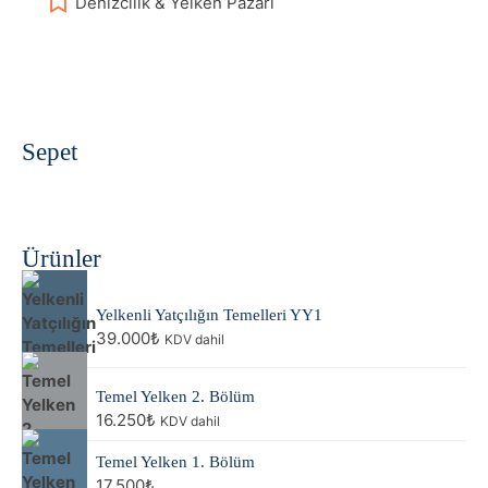
Denizcilik & Yelken Pazarı
fazla
varyasyonu
var.
Seçenekler
ürün
sayfasından
Sepet
seçilebilir
Ürünler
Yelkenli Yatçılığın Temelleri YY1
39.000
₺
KDV dahil
Temel Yelken 2. Bölüm
16.250
₺
KDV dahil
Temel Yelken 1. Bölüm
17.500
₺