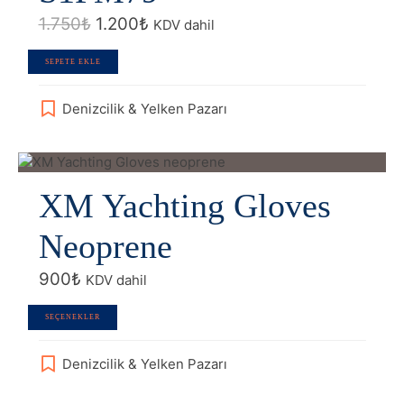
Orijinal
Şu
1.750
₺
1.200
₺
KDV dahil
fiyat:
andaki
1.750₺.
fiyat:
SEPETE EKLE
1.200₺.
Denizcilik & Yelken Pazarı
XM Yachting Gloves
Neoprene
900
₺
KDV dahil
Bu
SEÇENEKLER
ürünün
birden
Denizcilik & Yelken Pazarı
fazla
varyasyonu