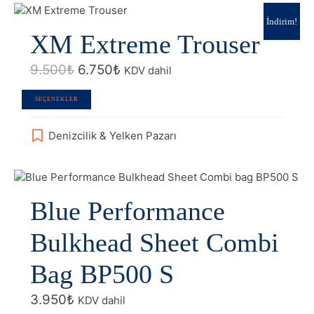
var.
Seçenekler
İndirim!
XM Extreme Trouser
ürün
sayfasından
Orijinal
Şu
seçilebilir
9.500
₺
6.750
₺
KDV dahil
fiyat:
andaki
9.500₺.
fiyat:
Bu
SEÇENEKLER
6.750₺.
ürünün
birden
Denizcilik & Yelken Pazarı
fazla
varyasyonu
var.
Seçenekler
Blue Performance
ürün
sayfasından
seçilebilir
Bulkhead Sheet Combi
Bag BP500 S
3.950
₺
KDV dahil