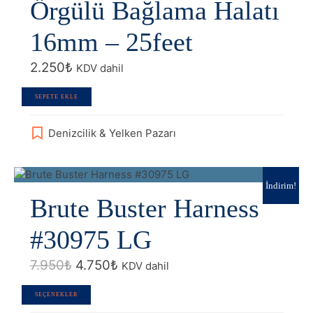
Örgülü Bağlama Halatı
16mm – 25feet
2.250
₺
KDV dahil
SEPETE EKLE
Denizcilik & Yelken Pazarı
İndirim!
Brute Buster Harness
#30975 LG
Orijinal
Şu
7.950
₺
4.750
₺
KDV dahil
fiyat:
andaki
7.950₺.
fiyat:
Bu
SEÇENEKLER
4.750₺.
ürünün