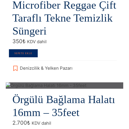
Microfiber Reggae Çift
Taraflı Tekne Temizlik
Süngeri
350
₺
KDV dahil
SEPETE EKLE
Denizcilik & Yelken Pazarı
Örgülü Bağlama Halatı
16mm – 35feet
2.700
₺
KDV dahil