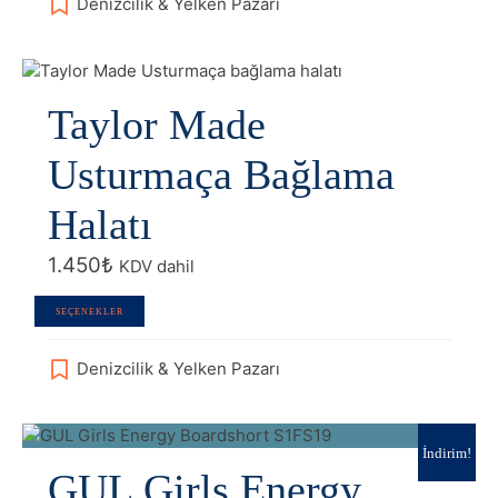
Denizcilik & Yelken Pazarı
Taylor Made
Usturmaça Bağlama
Halatı
1.450
₺
KDV dahil
Bu
SEÇENEKLER
ürünün
birden
Denizcilik & Yelken Pazarı
fazla
varyasyonu
var.
Seçenekler
İndirim!
GUL Girls Energy
ürün