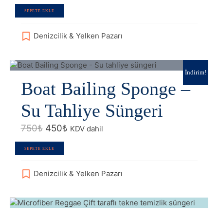
SEPETE EKLE
Denizcilik & Yelken Pazarı
İndirim!
Boat Bailing Sponge –
Su Tahliye Süngeri
Orijinal
Şu
750
₺
450
₺
KDV dahil
fiyat:
andaki
750₺.
fiyat:
SEPETE EKLE
450₺.
Denizcilik & Yelken Pazarı