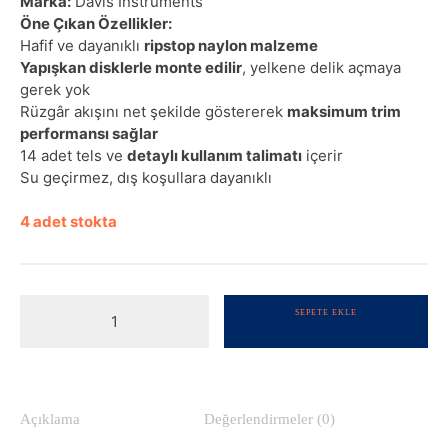
Marka:
Davis Instruments
Öne Çıkan Özellikler:
Hafif ve dayanıklı
ripstop naylon malzeme
Yapışkan disklerle monte edilir
, yelkene delik açmaya
gerek yok
Rüzgâr akışını net şekilde göstererek
maksimum trim
performansı sağlar
14 adet tels ve
detaylı kullanım talimatı
içerir
Su geçirmez, dış koşullara dayanıklı
4 adet stokta
Air-
SEPETE EKLE
Flow
Tels
-
Wind
on
Açıklama
Değerlendirmeler (0)
the