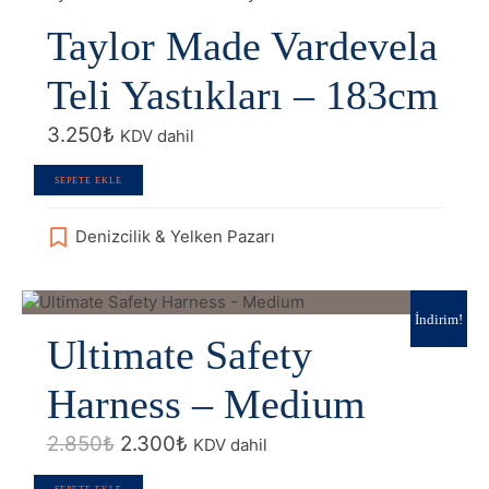
Seçenekler
Taylor Made Vardevela
ürün
sayfasından
seçilebilir
Teli Yastıkları – 183cm
3.250
₺
KDV dahil
SEPETE EKLE
Denizcilik & Yelken Pazarı
İndirim!
Ultimate Safety
Harness – Medium
Orijinal
Şu
2.850
₺
2.300
₺
KDV dahil
fiyat:
andaki
2.850₺.
fiyat: