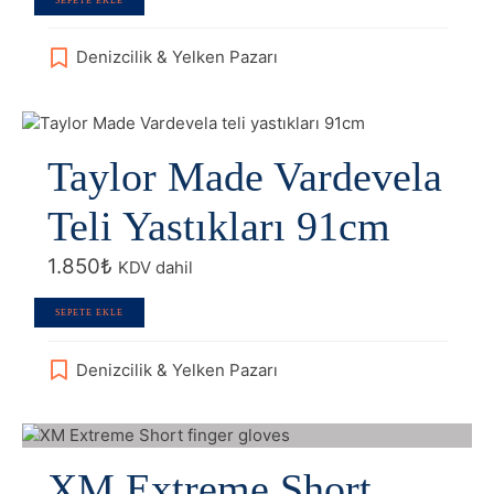
SEPETE EKLE
2.300₺.
Denizcilik & Yelken Pazarı
Taylor Made Vardevela
Teli Yastıkları 91cm
1.850
₺
KDV dahil
SEPETE EKLE
Denizcilik & Yelken Pazarı
XM Extreme Short