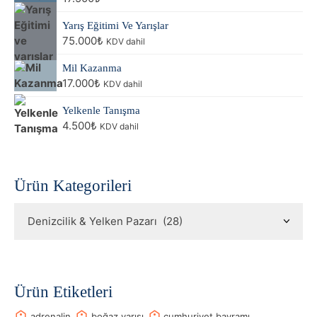
Yarış Eğitimi Ve Yarışlar
75.000
₺
KDV dahil
Mil Kazanma
17.000
₺
KDV dahil
Yelkenle Tanışma
4.500
₺
KDV dahil
Ürün Kategorileri
Ürün Etiketleri
adrenalin
boğaz yarışı
cumhuriyet bayramı