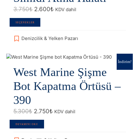
Orijinal
Şu
3.750
₺
2.600
₺
KDV dahil
fiyat:
andaki
3.750₺.
fiyat:
Bu
SEÇENEKLER
2.600₺.
ürünün
birden
Denizcilik & Yelken Pazarı
fazla
varyasyonu
var.
Seçenekler
İndirim!
West Marine Şişme
ürün
sayfasından
seçilebilir
Bot Kapatma Örtüsü –
390
Orijinal
Şu
5.300
₺
2.750
₺
KDV dahil
fiyat:
andaki
5.300₺.
fiyat:
DEVAMINI OKU
2.750₺.