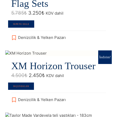
seçilebilir
Flag Sets
Orijinal
Şu
5.785
₺
3.250
₺
KDV dahil
fiyat:
andaki
5.785₺.
fiyat:
SEPETE EKLE
3.250₺.
Denizcilik & Yelken Pazarı
İndirim!
XM Horizon Trouser
Orijinal
Şu
4.500
₺
2.450
₺
KDV dahil
fiyat:
andaki
4.500₺.
fiyat:
Bu
SEÇENEKLER
2.450₺.
ürünün
birden
Denizcilik & Yelken Pazarı
fazla
varyasyonu
var.