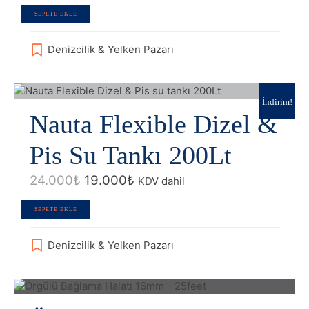
SEPETE EKLE
Denizcilik & Yelken Pazarı
İndirim!
Nauta Flexible Dizel &
Pis Su Tankı 200Lt
Orijinal
Şu
24.000
₺
19.000
₺
KDV dahil
fiyat:
andaki
24.000₺.
fiyat:
SEPETE EKLE
19.000₺.
Denizcilik & Yelken Pazarı